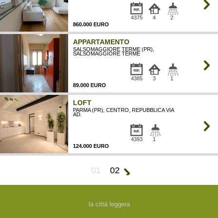
4375
4
2
860.000 EURO
APPARTAMENTO
SALSOMAGGIORE TERME (PR),
SALSOMAGGIORE TERME
4385
3
1
89.000 EURO
LOFT
PARMA (PR), CENTRO, REPUBBLICA VIA
AD.
4393
1
124.000 EURO
01
02
la città leggera