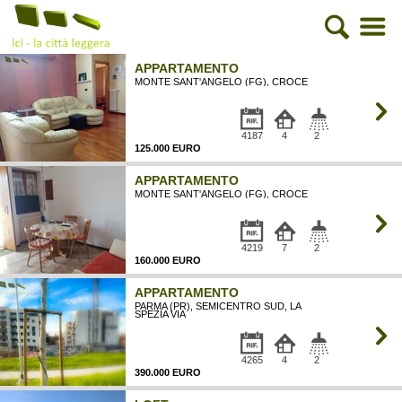
APPARTAMENTO
MONTE SANT'ANGELO (FG), CROCE
4187
4
2
125.000 EURO
APPARTAMENTO
MONTE SANT'ANGELO (FG), CROCE
4219
7
2
160.000 EURO
APPARTAMENTO
PARMA (PR), SEMICENTRO SUD, LA
SPEZIA VIA
4265
4
2
390.000 EURO