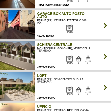
4298
4
2
TRATTATIVA RISERVATA
GARAGE BOX AUTO POSTO
AUTO
PARMA (PR), CENTRO, D'AZEGLIO VIA
AD.
4310
42.000 EURO
SCHIERA CENTRALE
MONTECHIARUGOLO (PR), MONTICELLI
TERME AD.
4315
4
2
370.000 EURO
LOFT
PARMA (PR), SEMICENTRO SUD, LA
SPEZIA VIA
4323
2
2
320.000 EURO
UFFICIO
PARMA (PR), CENTRO, REPUBBLICA VIA