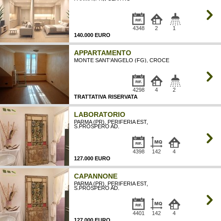
4348
2
1
140.000 EURO
APPARTAMENTO
MONTE SANT'ANGELO (FG), CROCE
4298
4
2
TRATTATIVA RISERVATA
LABORATORIO
PARMA (PR), PERIFERIA EST,
S.PROSPERO AD.
4398
142
4
127.000 EURO
CAPANNONE
PARMA (PR), PERIFERIA EST,
MQ
S.PROSPERO AD.
4401
142
4
127.000 EURO