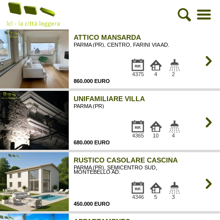
ATTICO MANSARDA
PARMA (PR), CENTRO, FARINI VIA AD.
4375
4
2
860.000 EURO
UNIFAMILIARE VILLA
PARMA (PR)
4365
10
4
680.000 EURO
RUSTICO CASOLARE CASCINA
PARMA (PR), SEMICENTRO SUD,
MONTEBELLO AD.
4346
5
3
450.000 EURO