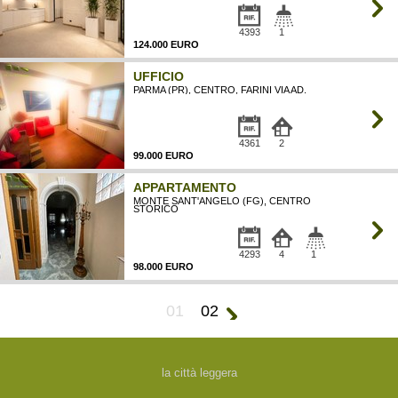
4393
1
124.000 EURO
UFFICIO
PARMA (PR), CENTRO, FARINI VIA AD.
4361
2
99.000 EURO
APPARTAMENTO
MONTE SANT'ANGELO (FG), CENTRO
STORICO
4293
4
1
98.000 EURO
01
02
la città leggera