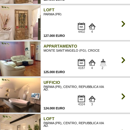
LOFT
PARMA (PR)
MQ
4402
4
127.000 EURO
APPARTAMENTO
MONTE SANT'ANGELO (FG), CROCE
4187
4
2
125.000 EURO
UFFICIO
PARMA (PR), CENTRO, REPUBBLICA VIA
AD.
4324
3
124.000 EURO
LOFT
PARMA (PR), CENTRO, REPUBBLICA VIA
AD.