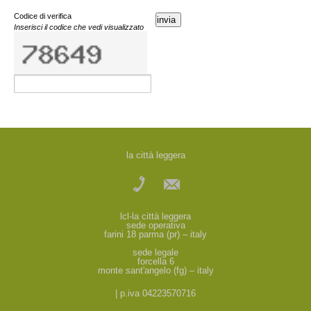
Codice di verifica
invia
Inserisci il codice che vedi visualizzato
la città leggera
lcl-la città leggera
sede operativa
farini 18 parma (pr) – italy
sede legale
forcella 6
monte sant'angelo (fg) – italy
| p.iva 04223570716