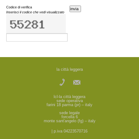
Codice di verifica
invia
Inserisci il codice che vedi visualizzato
la città leggera
lcl-la città leggera
sede operativa
farini 18 parma (pr) – italy
sede legale
forcella 6
monte sant'angelo (fg) – italy
| p.iva 04223570716