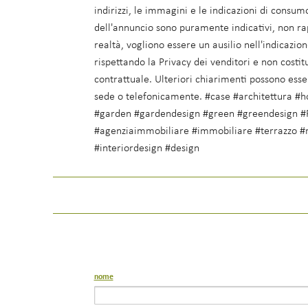
indirizzi, le immagini e le indicazioni di consumo
dell'annuncio sono puramente indicativi, non ra
realtà, vogliono essere un ausilio nell'indicazio
rispettando la Privacy dei venditori e non costit
contrattuale. Ulteriori chiarimenti possono esser
sede o telefonicamente. #case #architettura 
#garden #gardendesign #green #greendesign 
#agenziaimmobiliare #immobiliare #terrazzo #r
#interiordesign #design
nome