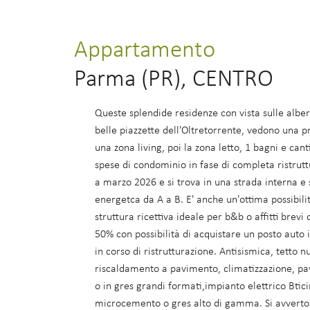
Appartamento
Parma (PR), CENTRO
Queste splendide residenze con vista sulle alber
belle piazzette dell'Oltretorrente, vedono una p
una zona living, poi la zona letto, 1 bagni e canti
spese di condominio in fase di completa ristrut
a marzo 2026 e si trova in una strada interna e 
energetca da A a B. E' anche un'ottima possibilit
struttura ricettiva ideale per b&b o affitti brevi
50% con possibilità di acquistare un posto auto in
in corso di ristrutturazione. Antisismica, tetto 
riscaldamento a pavimento, climatizzazione, pav
o in gres grandi formati,impianto elettrico Btic
microcemento o gres alto di gamma. Si avvertono