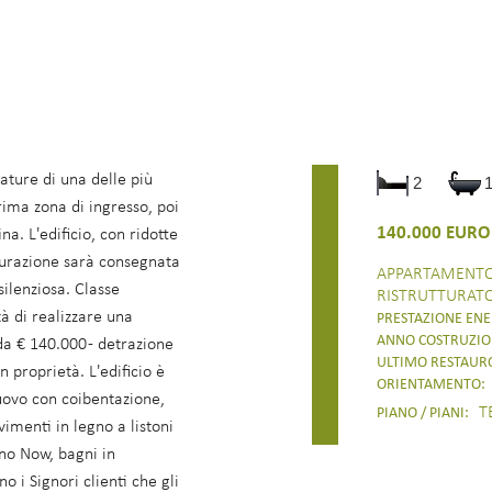
ature di una delle più
2
rima zona di ingresso, poi
140.000 EURO
na. L'edificio, con ridotte
turazione sarà consegnata
APPARTAMENT
silenziosa. Classe
RISTRUTTURAT
à di realizzare una
PRESTAZIONE ENE
ANNO COSTRUZIO
 da € 140.000 - detrazione
ULTIMO RESTAUR
 proprietà. L'edificio è
ORIENTAMENTO:
nuovo con coibentazione,
TE
PIANO / PIANI:
imenti in legno a listoni
ino Now, bagni in
 i Signori clienti che gli