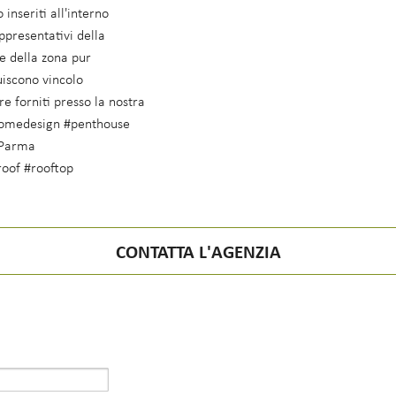
 inseriti all'interno
ppresentativi della
ne della zona pur
uiscono vincolo
e forniti presso la nostra
#homedesign #penthouse
#Parma
oof #rooftop
CONTATTA L'AGENZIA