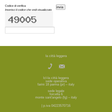
Codice di verifica
invia
Inserisci il codice che vedi visualizzato
la città leggera
lcl-la città leggera
sede operativa
farini 18 parma (pr) – italy
sede legale
forcella 6
monte sant'angelo (fg) – italy
| p.iva 04223570716