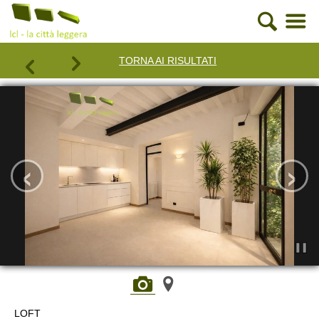
TORNA AI RISULTATI
‹
›
LOFT