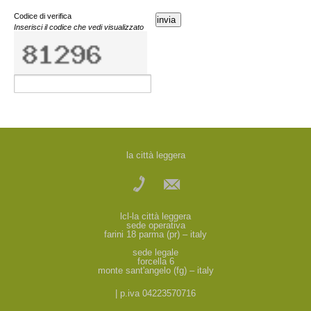
Codice di verifica
invia
Inserisci il codice che vedi visualizzato
la città leggera
lcl-la città leggera
sede operativa
farini 18 parma (pr) – italy
sede legale
forcella 6
monte sant'angelo (fg) – italy
| p.iva 04223570716