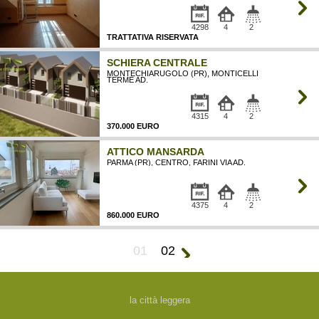
4298
4
2
TRATTATIVA RISERVATA
SCHIERA CENTRALE
MONTECHIARUGOLO (PR), MONTICELLI
TERME AD.
4315
4
2
370.000 EURO
ATTICO MANSARDA
PARMA (PR), CENTRO, FARINI VIA AD.
4375
4
2
860.000 EURO
01
02
la città leggera