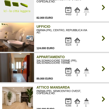
OSPEDALE AD.
4400
2
2
82.000 EURO
UFFICIO
PARMA (PR), CENTRO, REPUBBLICA VIA
AD.
4324
3
124.000 EURO
APPARTAMENTO
SALSOMAGGIORE TERME (PR),
SALSOMAGGIORE TERME
4385
3
1
89.000 EURO
ATTICO MANSARDA
PARMA (PR), SEMICENTRO OVEST,
OSPEDALE AD.
4396
3
1
190.000 EURO