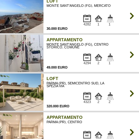
LOFT
MONTE SANT'ANGELO (FG), MERCATO
4282
1
1
30.000 EURO
APPARTAMENTO
MONTE SANT'ANGELO (FG), CENTRO
STORICO, COMUNE
4294
2
1
49.000 EURO
LOFT
PARMA (PR), SEMICENTRO SUD, LA
SPEZIA VIA
4323
2
2
320.000 EURO
APPARTAMENTO
PARMA (PR), CENTRO